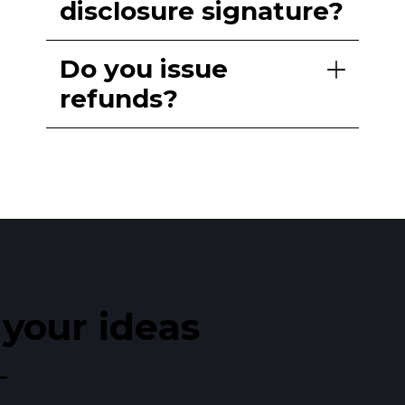
disclosure signature?
Do you issue
refunds?
our ideas​
_